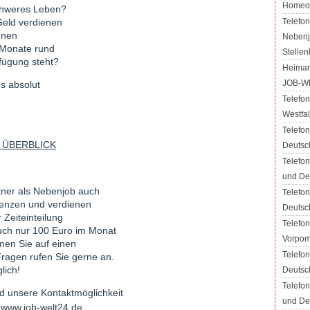
Homeof
chweres Leben?
Telefo
Geld verdienen
hnen
Nebenj
 Monate rund
Stellen
rfügung steht?
Heimarb
JOB-W
os absolut
Telefon
Westfa
Telefo
 ÜBERBLICK
Deutsc
Telefon
und De
ner als Nebenjob auch
Telefo
grenzen und verdienen
Deutsc
 Zeiteinteilung
Telefo
uch nur 100 Euro im Monat
Vorpom
men Sie auf einen
Telefo
Fragen rufen Sie gerne an.
lich!
Deutsc
Telefon
 unsere Kontaktmöglichkeit
und De
e
www.job-welt24.de