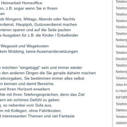
Telefon
, Heimarbeit Homeoffice
n, z.B. sogar wenn Sie in Ihrem
Telefon
aben
Telefon
l ob Morgens, Mittags, Abends oder Nachts
Telefon
verdienst, Hauptjob, Gutzuverdienst machen
Telefon
onieren sparen und auf die Seite packen
Telefon
 Ausgaben für z.B. die Kinder / Enkelkinder
Nebenj
ne Wegezeit und Wegekosten
Telefon
, kein Mobbing, keine Auseinandersetzungen
Telefon
Deutsc
Telefon
 möchten "eingeloggt" sein und immer wieder
Nebenj
zu den anderen Dingen die Sie gerade daheim machen
 Zeitvorgaben, Sie bestimmen immer alles selbst
Telefon
men kennen und damit Bereiche,
Jobs Ar
n und Ihren Horizont erweitern
in Hei
e mit Ihren Telefongesprächen, denn das Ziel
INFOR
ufern ein schönes Gefühl zu geben
Telefon
ig, so nebenbei vom Sofa aus,
Stellen
 mit Kollegen, ohne Fahrtkosten,
 interessanten Themen und viel Fantasie
Telefon
Jobbör