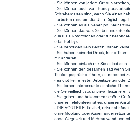
- Sie können von jedem Ort aus arbeiten
- Sie können auch vom Handy aus arbeite
Schrebergarten sind, wenn Sie einen h
- arbeiten rund um die Uhr möglich, ega
- Sie können es als Nebenjob, Kleinstzu
- Sie können das was Sie bei uns ertelef
quasi als Notgroschen oder für besondere
oder Hobbys
- Sie benötigen kein Benzin, haben kei
- Sie haben keinerlei Druck, keine Team
mit anderen
- Sie können einfach nur Sie selbst sein
- Sie können den gesamten Tag wenn Sie
Telefongespräche führen, so nebenbei 
- es gibt keine festen Arbeitszeiten oder
- Sie lernen interessante sinnliche The
die Sie vielleicht sogar privat fasziniere
- Sie geben und bekommen schöne Gefühl
unserer Telefonfeen ist es, unseren Anr
- DIE VORTEILE: flexibel, ortsunabhäng
ohne Mobbing oder Auseinandersetzungen
ohne Wegezeit und Mehraufwand und mit