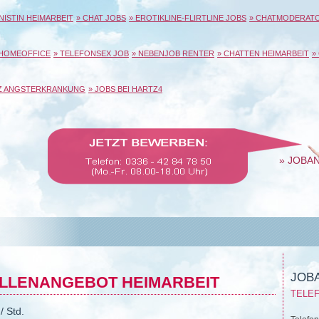
NISTIN HEIMARBEIT
» CHAT JOBS
» EROTIKLINE-FLIRTLINE JOBS
» CHATMODERAT
 HOMEOFFICE
» TELEFONSEX JOB
» NEBENJOB RENTER
» CHATTEN HEIMARBEIT
»
TZ ANGSTERKRANKUNG
» JOBS BEI HARTZ4
» JOBA
JOB
ELLENANGEBOT HEIMARBEIT
TELEF
/ Std.