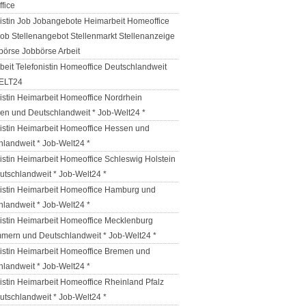
fice
nistin Job Jobangebote Heimarbeit Homeoffice
ob Stellenangebot Stellenmarkt Stellenanzeige
börse Jobbörse Arbeit
eit Telefonistin Homeoffice Deutschlandweit
ELT24
istin Heimarbeit Homeoffice Nordrhein
len und Deutschlandweit * Job-Welt24 *
nistin Heimarbeit Homeoffice Hessen und
hlandweit * Job-Welt24 *
istin Heimarbeit Homeoffice Schleswig Holstein
utschlandweit * Job-Welt24 *
nistin Heimarbeit Homeoffice Hamburg und
hlandweit * Job-Welt24 *
nistin Heimarbeit Homeoffice Mecklenburg
mern und Deutschlandweit * Job-Welt24 *
nistin Heimarbeit Homeoffice Bremen und
hlandweit * Job-Welt24 *
istin Heimarbeit Homeoffice Rheinland Pfalz
utschlandweit * Job-Welt24 *