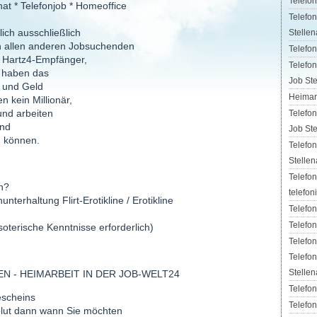
Telefon
hat * Telefonjob * Homeoffice
Telefon
ich ausschließlich
Stelle
en allen anderen Jobsuchenden
Telefon
, Hartz4-Empfänger,
Telefon
e haben das
Job Ste
 und Geld
Heimarb
 kein Millionär,
und arbeiten
Telefon
und
Job Ste
n können.
Telefon
Stellen
Telefon
n?
telefon
nterhaltung Flirt-Erotikline / Erotikline
Telefon
Telefo
oterische Kenntnisse erforderlich)
Telefon
Telefo
Stellen
 - HEIMARBEIT IN DER JOB-WELT24
Telefon
escheins
Telefon
bsolut dann wann Sie möchten