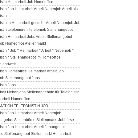
istin Heimarbeit Job Homeoffice
istin Job Heimarbeit Arbeit Nebenjob Arbeit als
istin
istin in Heimarbeit gesucht! Arbeit Nebenjob Job
istin telefonieren Telefonjob Stellenangebot
istin Heimarbeit Jobs Arbeit Stellenangebot
ob Homeoffice Atellenmarkt
istin * Job * Heimarbeit * Arbeit * Nebenjob *
istin * Stellenangebot im Homeoffice
hlandweit
istin Homeoffice Heimarbeit Arbeit Job
ob Stellenangebot Jobs
istin Jobs
beit Nebenjobs Stellenangebote für Telefonistin
marbeit Homeoffice
MATION TELEFONISTIN JOB
istin Job Heimarbeit Arbeit Nebenjob
angebot Stellenbörse Stellenmarkt Jobbörse
istin Job Heimarbeit Arbeit Jobangebot
se Stellenangebot Stellenmarkt Heimarbeit